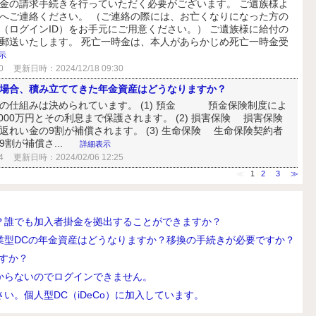
金の請求手続きを行っていただく必要がございます。 ご遺族様よ
へご連絡ください。 （ご連絡の際には、お亡くなりになった方の
（ログインID）をお手元にご用意ください。） ご遺族様に給付の
郵送いたします。 死亡一時金は、本人があらかじめ死亡一時金受
示
0
更新日時：2024/12/18 09:30
場合、積み立ててきた年金資産はどうなりますか？
の仕組みは決められています。 (1) 預金 預金保険制度によ
000万円とその利息まで保護されます。 (2) 損害保険 損害保険
れい金の9割が補償されます。 (3) 生命保険 生命保険契約者
割が補償さ...
詳細表示
4
更新日時：2024/02/06 12:25
≪
1
2
3
≫
？誰でも加入者掛金を拠出することができますか？
業型DCの年金資産はどうなりますか？移換の手続きが必要ですか？
すか？
からないのでログインできません。
い。個人型DC（iDeCo）に加入しています。