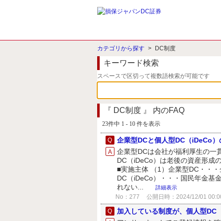
カテゴリから探す
>
DC制度
キーワード検索
スペースで区切って複数語検索が可能です
『 DC制度 』 内のFAQ
23件中 1 - 10 件を表示
企業型DCと個人型DC（iDeCo
企業型DCは会社が福利厚生の一
DC（iDeCo）は老後の資産形
■実施主体 （1）企業型DC・・
DC（iDeCo）・・・国民年金基
れない...
詳細表示
No：277
公開日時：2024/12/01 00:0
加入している制度が、個人型DC（