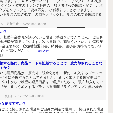
できます。 ● アンサーネット ログイン（リンク） ＜DC制度
ログイン＞名前のオレンジ枠内の「加入者情報の確認・変更」ボタ
」タブをクリックし「資格区分」で確認することができます。 ・
入している制度の規約概要」の図をクリックし、制度の概要を確認する
00
更新日時：2025/05/02 09:29
か？
、基礎年金番号が誤っている場合は手続きができません。 ご自身
金機構が管理しています。次の書類でご確認ください。 ①基礎年
民年金保険料の口座振替額通知書、納付書、領収書 お持ちでない場
口でご相談ください。
詳細表示
18
換する際に、商品コードを記載することで一度売却されることな
すか？
いる運用商品は一度売却・現金化され、新たに加入するプランの
をせずに移換することはできません。 新しく加入する確定拠出年
プの中からご希望の運用商品をご選択ください。 現在加入してい
品が、新しく加入するプランの運用商品ラインアップに無い場合
0
更新日時：2025/02/05 18:20
うな制度ですか？
者ごとに拠出された掛金をご自身の判断で運用し、拠出された掛金