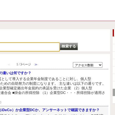
≪
1 / 3ページ
≫
）の違いは何ですか？
貫として導入する企業年金制度であることに対し、個人型
成のための自助努力の制度になります。 主な違いは以下の通りです。
・企業型確定拠出年金規約の承認を受けた企業 （2）個人型
金連合会 ■掛金の所得控除 （1）企業型DC・・・所得控除が適用さ
0
iDeCo）か企業型DCか、アンサーネットで確認できますか？