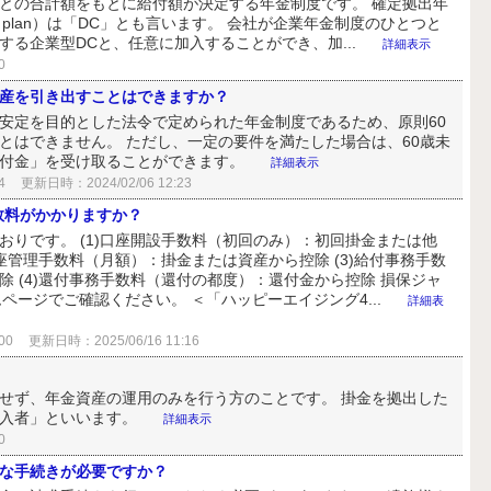
との合計額をもとに給付額が決定する年金制度です。 確定拠出年
n pension plan）は「DC」とも言います。 会社が企業年金制度のひとつと
る企業型DCと、任意に加入することができ、加...
詳細表示
0
産を引き出すことはできますか？
安定を目的とした法令で定められた年金制度であるため、原則60
とはできません。 ただし、一定の要件を満たした場合は、60歳未
給付金」を受け取ることができます。
詳細表示
4
更新日時：2024/02/06 12:23
手数料がかかりますか？
おりです。 (1)口座開設手数料（初回のみ）：初回掛金または他
口座管理手数料（月額）：掛金または資産から控除 (3)給付事務手数
 (4)還付事務手数料（還付の都度）：還付金から控除 損保ジャ
ムページでご確認ください。 ＜「ハッピーエイジング4...
詳細表
00
更新日時：2025/06/16 11:16
せず、年金資産の運用のみを行う方のことです。 掛金を拠出した
加入者」といいます。
詳細表示
0
な手続きが必要ですか？