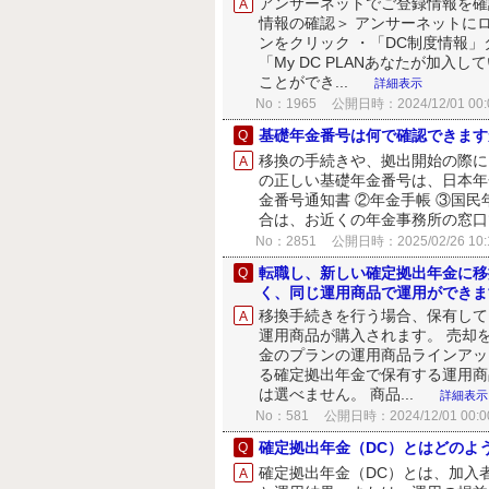
アンサーネットでご登録情報を確認
情報の確認＞ アンサーネットに
ンをクリック ・「DC制度情報
「My DC PLANあなたが加
ことができ...
詳細表示
No：1965
公開日時：2024/12/01 00:
基礎年金番号は何で確認できます
移換の手続きや、拠出開始の際に
の正しい基礎年金番号は、日本年
金番号通知書 ②年金手帳 ③国
合は、お近くの年金事務所の窓
No：2851
公開日時：2025/02/26 10:
転職し、新しい確定拠出年金に移
く、同じ運用商品で運用ができま
移換手続きを行う場合、保有して
運用商品が購入されます。 売却
金のプランの運用商品ラインアッ
る確定拠出年金で保有する運用商
は選べません。 商品...
詳細表示
No：581
公開日時：2024/12/01 00:0
確定拠出年金（DC）とはどのよ
確定拠出年金（DC）とは、加入