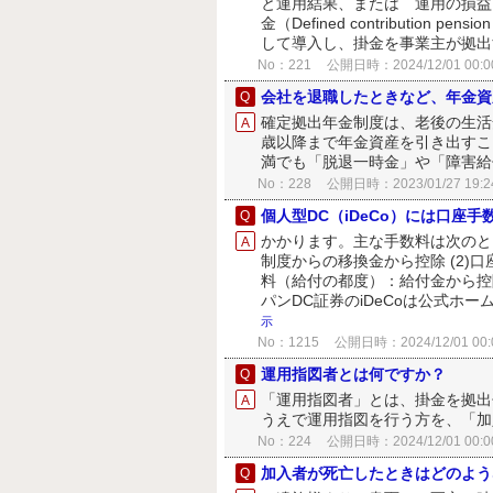
と運用結果、または 運用の損益
金（Defined contributio
して導入し、掛金を事業主が拠出す
No：221
公開日時：2024/12/01 00:0
会社を退職したときなど、年金資
確定拠出年金制度は、老後の生活
歳以降まで年金資産を引き出すこ
満でも「脱退一時金」や「障害
No：228
公開日時：2023/01/27 19:2
個人型DC（iDeCo）には口座
かかります。主な手数料は次のと
制度からの移換金から控除 (2)
料（給付の都度）：給付金から控除
パンDC証券のiDeCoは公式ホー
示
No：1215
公開日時：2024/12/01 00:
運用指図者とは何ですか？
「運用指図者」とは、掛金を拠出
うえで運用指図を行う方を、「
No：224
公開日時：2024/12/01 00:0
加入者が死亡したときはどのよう