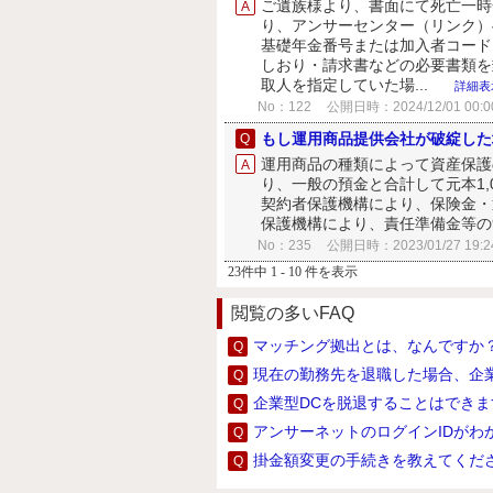
ご遺族様より、書面にて死亡一時
り、アンサーセンター（リンク）
基礎年金番号または加入者コード
しおり・請求書などの必要書類を
取人を指定していた場...
詳細表
No：122
公開日時：2024/12/01 00:0
もし運用商品提供会社が破綻した
運用商品の種類によって資産保護
り、一般の預金と合計して元本1,
契約者保護機構により、保険金・返
保護機構により、責任準備金等の9
No：235
公開日時：2023/01/27 19:2
23件中 1 - 10 件を表示
閲覧の多いFAQ
マッチング拠出とは、なんですか
現在の勤務先を退職した場合、企
企業型DCを脱退することはできま
アンサーネットのログインIDがわ
掛金額変更の手続きを教えてくださ